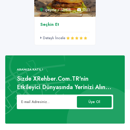
çeşme / İZMİR
1321
Seçkin Et
Detaylı İncele
ARAMIZA KATIL !
Sizde XRehber.Com.TR'nin
Etkileyici Dünyasında Yerinizi Alın...
Üye Ol