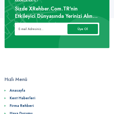
ARAMIZA KATIL !
Sizde XRehber.Com.TR'nin
Etkileyici Dünyasında Yerinizi Alın...
Üye Ol
Hızlı Menü
Anasayfa
Kent Haberleri
Firma Rehberi
Hava Durumu