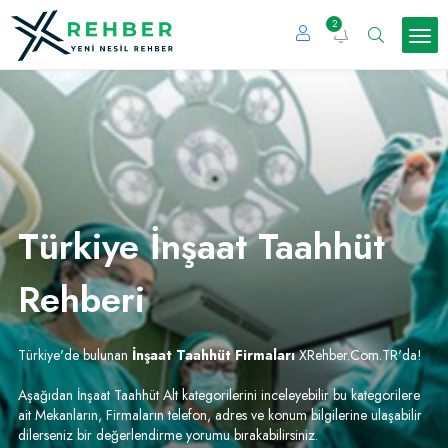
2
Türkiye İnşaat Taahhüt
Rehberi
Türkiye'de bulunan
İnşaat Taahhüt Firmaları
XRehber.Com.TR'da!
Aşağıdan İnşaat Taahhüt Alt kategorilerini inceleyebilir bu kategorilere
ait Mekanların, Firmaların telefon, adres ve konum bilgilerine ulaşabilir
dilerseniz bir değerlendirme yorumu bırakabilirsiniz.