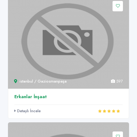
istanbul / Gaziosmanpaşa
597
Erkanlar İnşaat
Detaylı İncele