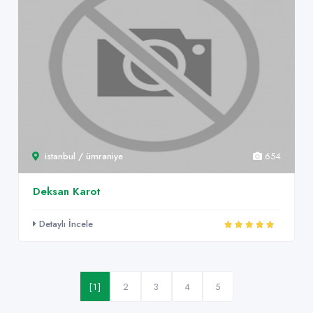
istanbul / ümraniye
654
Deksan Karot
Detaylı İncele
[1]
2
3
4
5