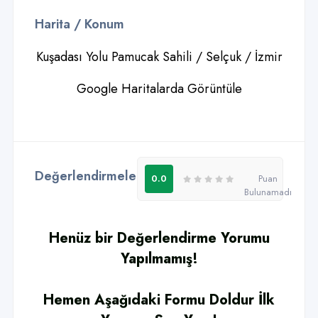
Harita / Konum
Kuşadası Yolu Pamucak Sahili / Selçuk / İzmir
Google Haritalarda Görüntüle
Değerlendirmeler - Yorumlar
0
0.0
Puan
Bulunamadı
Henüz bir Değerlendirme Yorumu
Yapılmamış!
Hemen Aşağıdaki Formu Doldur İlk