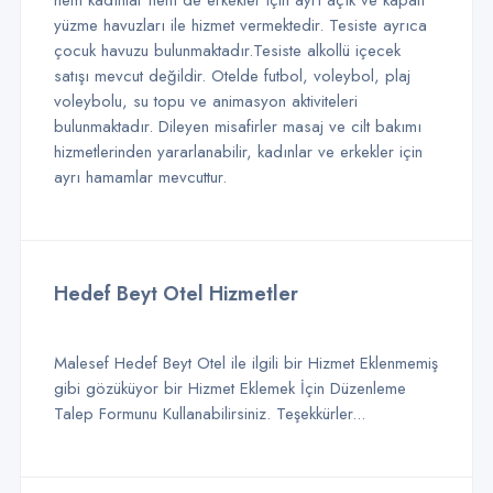
hem kadınlar hem de erkekler için ayrı açık ve kapalı
yüzme havuzları ile hizmet vermektedir. Tesiste ayrıca
çocuk havuzu bulunmaktadır.Tesiste alkollü içecek
satışı mevcut değildir. Otelde futbol, voleybol, plaj
voleybolu, su topu ve animasyon aktiviteleri
bulunmaktadır. Dileyen misafirler masaj ve cilt bakımı
hizmetlerinden yararlanabilir, kadınlar ve erkekler için
ayrı hamamlar mevcuttur.
Hedef Beyt Otel Hizmetler
Malesef Hedef Beyt Otel ile ilgili bir Hizmet Eklenmemiş
gibi gözüküyor bir Hizmet Eklemek İçin Düzenleme
Talep Formunu Kullanabilirsiniz. Teşekkürler...