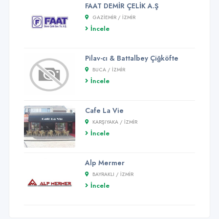
FAAT DEMİR ÇELİK A.Ş
GAZIEMIR / İZMİR
İncele
Pilav-cı & Battalbey Çiğköfte
BUCA / İZMİR
İncele
Cafe La Vie
KARŞIYAKA / İZMİR
İncele
Alp Mermer
BAYRAKLI / İZMİR
İncele