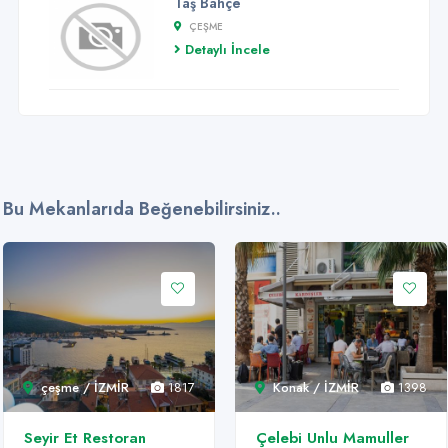
Taş Bahçe
ÇEŞME
Detaylı İncele
Bu Mekanlarıda Beğenebilirsiniz..
çeşme / İZMİR
1817
Konak / İZMİR
1398
Seyir Et Restoran
Çelebi Unlu Mamuller