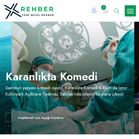
2
Karanlıkta Komedi
Sezonun yepyeni komedi oyunu, Karanlıkta Komedi 6 Ekim'de İzmir
Kültürpark Açıkhava Tiyatrosu Sahnesi'nde izleyici karşısına çıkıyor.
Keşfetmek için Aşağı Kaydırın