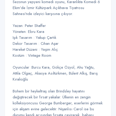
Sezonun yepyeni komedi oyunu, Karanlıkta Komedi 6
Ekim'de İzmir Kültürpark Açıkhava Tiyatrosu
Sahnesi'nde izleyici karşısına çıkıyor.
Yazan: Peter Shaffer
Yöneten: Ebru Kara
Işık Tasarım : Yakup Çartık
Dekor Tasarım : Cihan Aşar
Hareket Düzeni : Yeşim Alıç
Kostüm : Vintage Room
Oyuncular :Burcu Kara, Gökçe Özyol, Ahu Yağtu,
Attila Olgaç, Akasya Asıltürkmen, Bülent Alkış, Barış
Kıralioğlu
Bohem bir heykeltraş olan Brindsley hayatını
değiştirecek bir fırsat yakalar. Ülkenin en zengin
kolleksiyoncusu George Bumberger, eserlerini görmek
için akşam evine gelecektir. Nişanlısı Carol ise bu
durumu kendi açısından fırsata çevirerek, babası