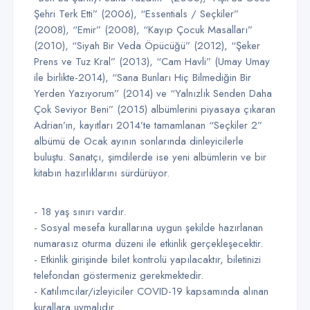
Şehri Terk Etti” (2006), “Essentials / Seçkiler”
(2008), “Emir” (2008), “Kayıp Çocuk Masalları”
(2010), “Siyah Bir Veda Öpücüğü” (2012), “Şeker
Prens ve Tuz Kral” (2013), “Cam Havli” (Umay Umay
ile birlikte-2014), “Sana Bunları Hiç Bilmediğin Bir
Yerden Yazıyorum” (2014) ve “Yalnızlık Senden Daha
Çok Seviyor Beni” (2015) albümlerini piyasaya çıkaran
Adrian’ın, kayıtları 2014’te tamamlanan “Seçkiler 2”
albümü de Ocak ayının sonlarında dinleyicilerle
buluştu. Sanatçı, şimdilerde ise yeni albümlerin ve bir
kitabın hazırlıklarını sürdürüyor.
- 18 yaş sınırı vardır.
- Sosyal mesefa kurallarına uygun şekilde hazırlanan
numarasız oturma düzeni ile etkinlik gerçekleşecektir.
- Etkinlik girişinde bilet kontrolü yapılacaktır, biletinizi
telefondan göstermeniz gerekmektedir.
- Katılımcılar/izleyiciler COVID-19 kapsamında alınan
kurallara uymalıdır.