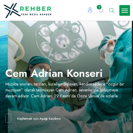
2
Cem Adrian Konseri
Müzikte sınırları, tarzları, kuralları dışlayan, kendini sadece “özgür bir
müzisyen” olarak tanımlayan Cem Adrian, sevenleriyle buluşmaya
devam ediyor. Cem Adrian, 19 Kasım'da Ooze Venue'de sizlerle..
Keşfetmek için Aşağı Kaydırın