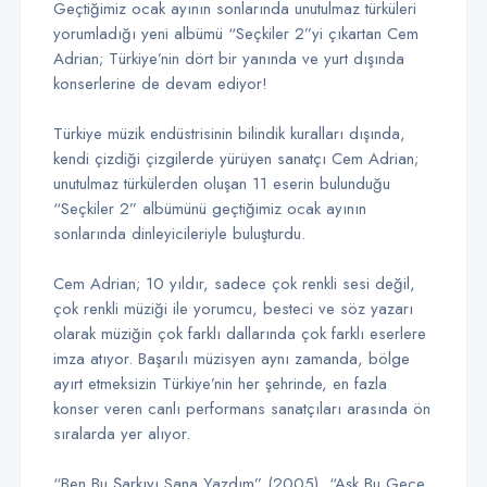
Geçtiğimiz ocak ayının sonlarında unutulmaz türküleri
yorumladığı yeni albümü “Seçkiler 2”yi çıkartan Cem
Adrian; Türkiye’nin dört bir yanında ve yurt dışında
konserlerine de devam ediyor!
Türkiye müzik endüstrisinin bilindik kuralları dışında,
kendi çizdiği çizgilerde yürüyen sanatçı Cem Adrian;
unutulmaz türkülerden oluşan 11 eserin bulunduğu
“Seçkiler 2” albümünü geçtiğimiz ocak ayının
sonlarında dinleyicileriyle buluşturdu.
Cem Adrian; 10 yıldır, sadece çok renkli sesi değil,
çok renkli müziği ile yorumcu, besteci ve söz yazarı
olarak müziğin çok farklı dallarında çok farklı eserlere
imza atıyor. Başarılı müzisyen aynı zamanda, bölge
ayırt etmeksizin Türkiye’nin her şehrinde, en fazla
konser veren canlı performans sanatçıları arasında ön
sıralarda yer alıyor.
“Ben Bu Şarkıyı Sana Yazdım” (2005), “Aşk Bu Gece