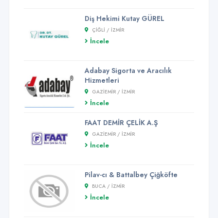
Diş Hekimi Kutay GÜREL
ÇIĞLI / İZMİR
İncele
Adabay Sigorta ve Aracılık
Hizmetleri
GAZIEMIR / İZMİR
İncele
FAAT DEMİR ÇELİK A.Ş
GAZIEMIR / İZMİR
İncele
Pilav-cı & Battalbey Çiğköfte
BUCA / İZMİR
İncele