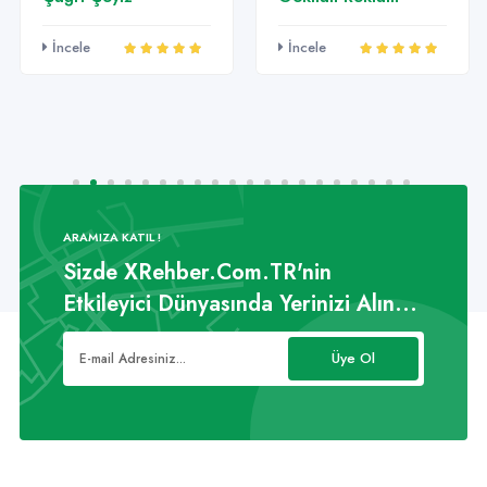
Em
İncele
İncele
İn
ARAMIZA KATIL !
Sizde XRehber.Com.TR'nin
Etkileyici Dünyasında Yerinizi Alın...
Üye Ol