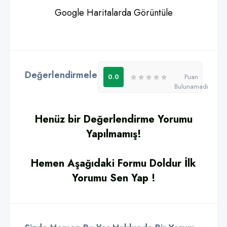
Google Haritalarda Görüntüle
Değerlendirmeler - Yorumlar
0
0.0
Puan
Bulunamadı
Henüz bir Değerlendirme Yorumu
Yapılmamış!
Hemen Aşağıdaki Formu Doldur İlk
Yorumu Sen Yap !