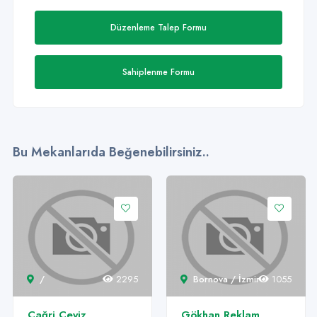
Düzenleme Talep Formu
Sahiplenme Formu
Bu Mekanlarıda Beğenebilirsiniz..
/
2295
Bornova / İzmir
1055
S
ağri Çeyiz
Gökhan Reklam
Og