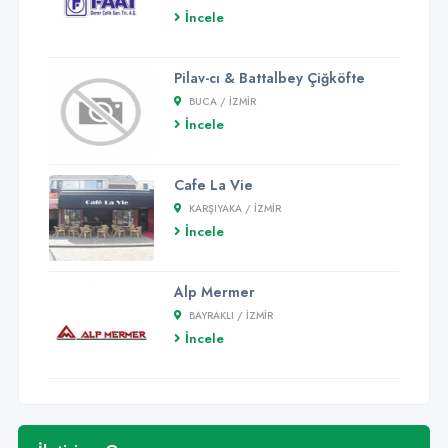
İncele
Pilav-cı & Battalbey Çiğköfte
BUCA / İZMİR
İncele
Cafe La Vie
KARŞIYAKA / İZMİR
İncele
Alp Mermer
BAYRAKLI / İZMİR
İncele