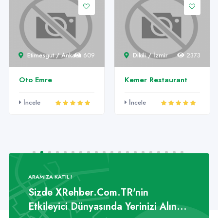
Etimesgut / Ankara
609
Dikili / İzmir
2373
Oto Emre
Kemer Restaurant
İncele
İncele
ARAMIZA KATIL !
Sizde XRehber.Com.TR'nin
Etkileyici Dünyasında Yerinizi Alın...