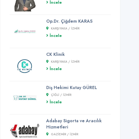
İncele
Op.Dr. Çiğdem KARAS
KARŞIYAKA / İZMİR
İncele
CK Klinik
KARŞIYAKA / İZMİR
İncele
Diş Hekimi Kutay GÜREL
ÇIĞLI / İZMİR
İncele
Adabay Sigorta ve Aracılık
Hizmetleri
GAZIEMIR / İZMİR