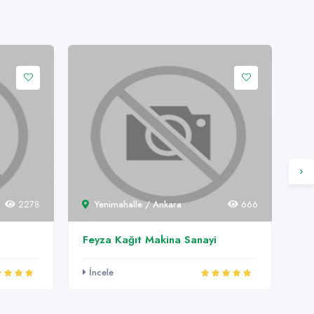
2278
Yenimahalle / Ankara
666
Feyza Kağıt Makina Sanayi
Al
İncele
İn