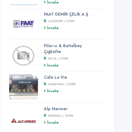
İncele
FAAT DEMİR ÇELİK A.Ş
GAZIEMIR / İZMİR
İncele
Pilav-cı & Battalbey
Çiğköfte
BUCA / İZMİR
İncele
Cafe La Vie
KARŞIYAKA / İZMİR
İncele
Alp Mermer
BAYRAKLI / İZMİR
İncele