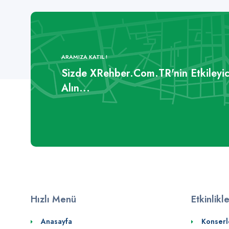
ARAMIZA KATIL !
Sizde XRehber.Com.TR'nin Etkileyic
Alın...
Hızlı Menü
Etkinlikl
Anasayfa
Konserl