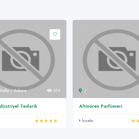
halle / Ankara
524
/
düstriyel Tedarik
Altinören Parfümeri
İncele