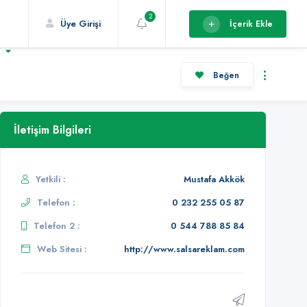
2
Üye Girişi
İçerik Ekle
r
Beğen
İletişim Bilgileri
Yetkili :
Mustafa Akkök
Telefon :
0 232 255 05 87
Telefon 2 :
0 544 788 85 84
Web Sitesi :
http://www.salsareklam.com