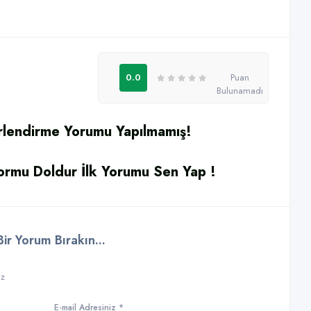
0.0
Puan
Bulunamadı
rlendirme Yorumu Yapılmamış!
rmu Doldur İlk Yorumu Sen Yap !
r Yorum Bırakın...
ız
E-mail Adresiniz *