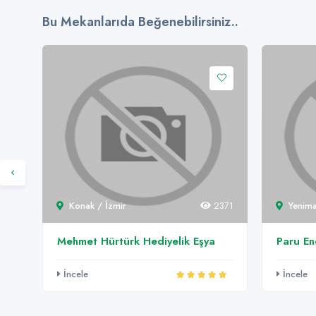
Bu Mekanlarıda Beğenebilirsiniz..
315
Konak / İzmir
2371
Yenima
Mehmet Hürtürk Hediyelik Eşya
Paru En
İncele
İncele