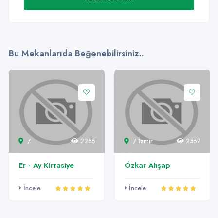
Bu Mekanlarıda Beğenebilirsiniz..
/ İzmir
2567
çankaya / Ankara
558
Özkar Ahşap
IRCA Baş Denetçi
Eğitim Merkezi
İncele
İncele