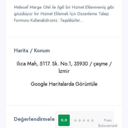
Malesef Marge Otel ile ilgili bir Hizmet Eklenmemiş gibi
gözüküyor bir Hizmet Eklemek İçin Düzenleme Talep
Formunu Kullanabilirsiniz. Teşekkürler...
Harita / Konum
Ilıca Mah, 5117. Sk. No.1, 35930 / çeşme /
İzmir
Google Haritalarda Görüntüle
Değerlendirmeler - Yorumlar
0
0.0
Puan
Bulunamadı