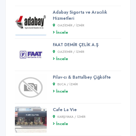
Adabay Sigorta ve Aracılık
Hizmetleri
GAZIEMIR / İZMİR
İncele
FAAT DEMİR ÇELİK A.Ş
GAZIEMIR / İZMİR
İncele
Pilav-cı & Battalbey Çiğköfte
BUCA / İZMİR
İncele
Cafe La Vie
KARŞIYAKA / İZMİR
İncele