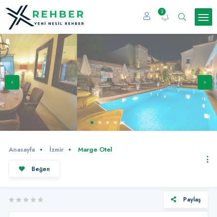
2
Anasayfa
İzmir
Marge Otel
Beğen
Paylaş