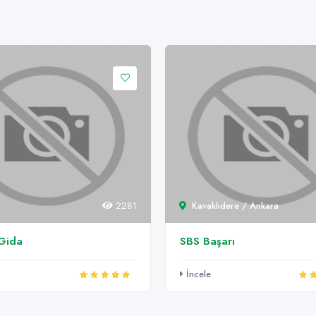
2281
Kavaklıdere / Ankara
Gida
SBS Başarı
İncele