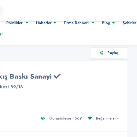
Etkinlikler
Haberler
Firma Rehberi
Blog
Şehirle
yi
Paylaş
kış Baskı Sanayi
rkezi 89/18
Görüntüleme - 569
Beğenmeler -