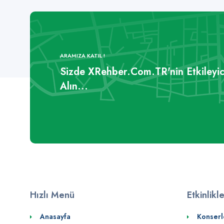
ARAMIZA KATIL !
Sizde XRehber.Com.TR'nin Etkileyic
Alın...
Hızlı Menü
Etkinlikl
Anasayfa
Konserl