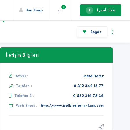
2
Üye Girişi
İçerik Ekle
r
Beğen
İletişim Bilgileri
Yetkili :
Mete Demir
Telefon :
0 312 342 16 77
Telefon 2 :
0 532 316 78 36
Web Sitesi :
http://www.iselbiseleri-ankara.com