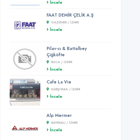
İncele
FAAT DEMİR ÇELİK A.Ş
GAZIEMIR / İZMİR
İncele
Pilav-cı & Battalbey
Çiğköfte
BUCA / İZMİR
İncele
Cafe La Vie
KARŞIYAKA / İZMİR
İncele
Alp Mermer
BAYRAKLI / İZMİR
İncele