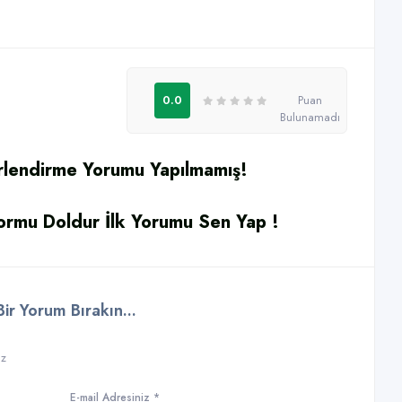
0.0
Puan
Bulunamadı
rlendirme Yorumu Yapılmamış!
rmu Doldur İlk Yorumu Sen Yap !
r Yorum Bırakın...
ız
E-mail Adresiniz *