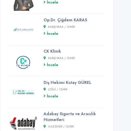
İncele
Op.Dr. Çiğdem KARAS
KARŞIYAKA / İZMİR
İncele
CK Klinik
KARŞIYAKA / İZMİR
İncele
Diş Hekimi Kutay GÜREL
ÇIĞLI / İZMİR
İncele
Adabay Sigorta ve Aracılık
Hizmetleri
GAZIEMIR / İZMİR