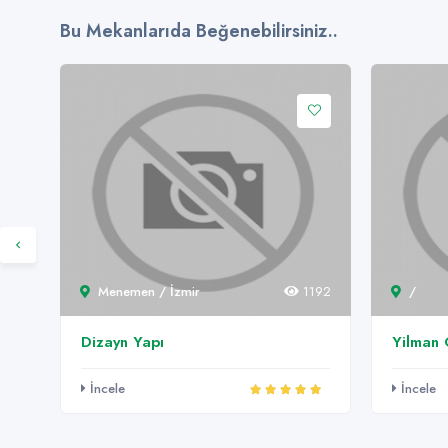
Bu Mekanlarıda Beğenebilirsiniz..
983
Menemen / İzmir
1192
/
Dizayn Yapı
Yilman 
İncele
İncele